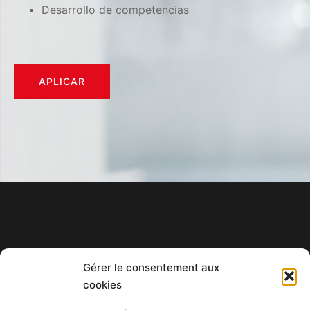
Desarrollo de competencias
APLICAR
Gérer le consentement aux
+596 596 57 76 76
cookies