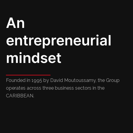
An
entrepreneurial
mindset
Founded in 1995 by David Moutoussamy, the Group
operates across three business sectors in the
CARIBBEAN.