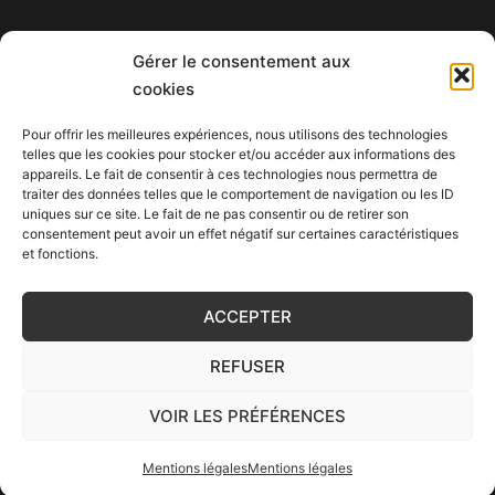
Gérer le consentement aux
+596 596 57 76 76
cookies
Pour offrir les meilleures expériences, nous utilisons des technologies
telles que les cookies pour stocker et/ou accéder aux informations des
appareils. Le fait de consentir à ces technologies nous permettra de
traiter des données telles que le comportement de navigation ou les ID
uniques sur ce site. Le fait de ne pas consentir ou de retirer son
consentement peut avoir un effet négatif sur certaines caractéristiques
et fonctions.
© 1995-2026 GDM |
Mentions légales
création du site :
LAGENCEGRAPHIQUE
ACCEPTER
REFUSER
VOIR LES PRÉFÉRENCES
Mentions légales
Mentions légales